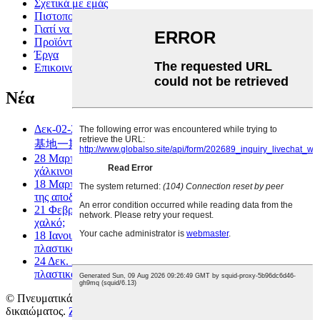
Σχετικά με εμάς
Πιστοποίηση
Γιατί να μας επιλέξετε
Προϊόντα
Έργα
Επικοινωνήστε μαζί μας
Νέα
Δεκ-02-2025
四川迈为新能源母排及干式变压器生产
基地一期项目...
28 Μαρτίου 2025
Ποια είναι τα πλεονεκτήματα του
χάλκινου ζυγού;
18 Μαρτίου 2025
Πλαστικοποιημένος ζυγός: Το μέλλον
της αποδοτικής ισχύος...
21 Φεβρουαρίου 2025
Πρέπει ο ζυγός να είναι από
χαλκό;
18 Ιανουαρίου 2025
Ποια είναι τα πλεονεκτήματα του
πλαστικοποιημένου ζυγού;
24 Δεκ. 2024
Ποια υλικά χρησιμοποιούνται για τους
πλαστικοποιημένους ζυγούς;
© Πνευματικά δικαιώματα - 2021-2026: Με επιφύλαξη παντός
δικαιώματος.
Ζεστά προϊόντα
-
Χάρτης ιστότοπου
-
ΚΟΡΥΦΑΙΟ