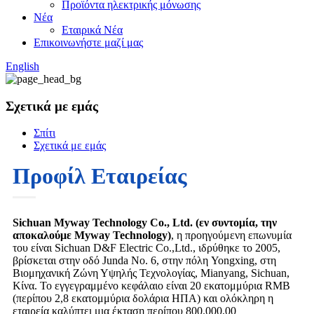
Προϊόντα ηλεκτρικής μόνωσης
Νέα
Εταιρικά Νέα
Επικοινωνήστε μαζί μας
English
Σχετικά με εμάς
Σπίτι
Σχετικά με εμάς
Προφίλ Εταιρείας
Sichuan Myway Technology Co., Ltd. (εν συντομία, την
αποκαλούμε Myway Technology)
, η προηγούμενη επωνυμία
του είναι Sichuan D&F Electric Co.,Ltd., ιδρύθηκε το 2005,
βρίσκεται στην οδό Junda Νο. 6, στην πόλη Yongxing, στη
Βιομηχανική Ζώνη Υψηλής Τεχνολογίας, Mianyang, Sichuan,
Κίνα. Το εγγεγραμμένο κεφάλαιο είναι 20 εκατομμύρια RMB
(περίπου 2,8 εκατομμύρια δολάρια ΗΠΑ) και ολόκληρη η
εταιρεία καλύπτει μια έκταση περίπου 800.000,00