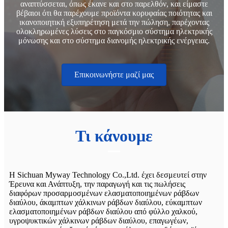
αναπτύσσεται, όπως έκανε και στο παρελθόν, και είμαστε
βέβαιοι ότι θα παρέχουμε προϊόντα κορυφαίας ποιότητας και
ικανοποιητική εξυπηρέτηση μετά την πώληση, παρέχοντας
ολοκληρωμένες λύσεις στο παγκόσμιο σύστημα ηλεκτρικής
μόνωσης και στο σύστημα διανομής ηλεκτρικής ενέργειας.
Επικοινωνήστε μαζί μας
Τι κάνουμε
Η Sichuan Myway Technology Co.,Ltd. έχει δεσμευτεί στην
Έρευνα και Ανάπτυξη, την παραγωγή και τις πωλήσεις
διαφόρων προσαρμοσμένων ελασματοποιημένων ράβδων
διαύλου, άκαμπτων χάλκινων ράβδων διαύλου, εύκαμπτων
ελασματοποιημένων ράβδων διαύλου από φύλλο χαλκού,
υγροψυκτικών χάλκινων ράβδων διαύλου, επαγωγέων,