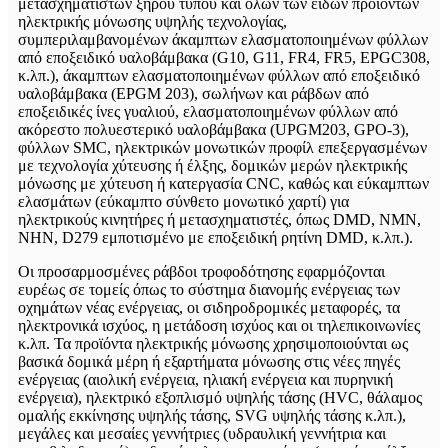
μετασχηματιστών ξηρού τύπου και όλων των ειδών προϊόντων
ηλεκτρικής μόνωσης υψηλής τεχνολογίας,
συμπεριλαμβανομένων άκαμπτων ελασματοποιημένων φύλλων
από εποξειδικό υαλοβάμβακα (G10, G11, FR4, FR5, EPGC308,
κ.λπ.), άκαμπτων ελασματοποιημένων φύλλων από εποξειδικό
υαλοβάμβακα (EPGM 203), σωλήνων και ράβδων από
εποξειδικές ίνες γυαλιού, ελασματοποιημένων φύλλων από
ακόρεστο πολυεστερικό υαλοβάμβακα (UPGM203, GPO-3),
φύλλων SMC, ηλεκτρικών μονωτικών προφίλ επεξεργασμένων
με τεχνολογία χύτευσης ή έλξης, δομικών μερών ηλεκτρικής
μόνωσης με χύτευση ή κατεργασία CNC, καθώς και εύκαμπτων
ελασμάτων (εύκαμπτο σύνθετο μονωτικό χαρτί) για
ηλεκτρικούς κινητήρες ή μετασχηματιστές, όπως DMD, NMN,
NHN, D279 εμποτισμένο με εποξειδική ρητίνη DMD, κ.λπ.).
Οι προσαρμοσμένες ράβδοι τροφοδότησης εφαρμόζονται
ευρέως σε τομείς όπως το σύστημα διανομής ενέργειας των
οχημάτων νέας ενέργειας, οι σιδηροδρομικές μεταφορές, τα
ηλεκτρονικά ισχύος, η μετάδοση ισχύος και οι τηλεπικοινωνίες
κ.λπ. Τα προϊόντα ηλεκτρικής μόνωσης χρησιμοποιούνται ως
βασικά δομικά μέρη ή εξαρτήματα μόνωσης στις νέες πηγές
ενέργειας (αιολική ενέργεια, ηλιακή ενέργεια και πυρηνική
ενέργεια), ηλεκτρικό εξοπλισμό υψηλής τάσης (HVC, θάλαμος
ομαλής εκκίνησης υψηλής τάσης, SVG υψηλής τάσης κ.λπ.),
μεγάλες και μεσαίες γεννήτριες (υδραυλική γεννήτρια και