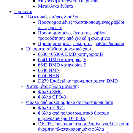
Μηχανική κατεργασία ακριβείας
Μεταλλικά ένθετα
Προϊόντα
Ηλεκτρικές μπάρες διαύλου
Προσαρμοσμένες πλαστικοποιημένες ράβδοι
λεωφορείων
Προσαρμοσμένες άκαμπτες ράβδοι
τροφοδότησης από χαλκό ή αλουμίνιο
Προσαρμοσμένες εύκαμπτες ράβδοι διαύλου
Εύκαμπτο σύνθετο μονωτικό χαρτί
6630 / 6630A DMD κατηγορίας Β
6641 DMD κατηγορίας F
6643 DMD κατηγορίας F
6640 ΝΜΝ
6650 NHN
D279 Εποξειδική προ-εμποτισμένη DMD
Χυτευμένα φύλλα μόνωσης
Φύλλα SMC
Φύλλα GPO-3
Φύλλα από υαλοβάμβακα σε πλαστικοποίηση
Φύλλα EPGC
Φύλλα από πολυστρωματικό ύφασμα
διφαινυλαιθέρα DF350A
DF205 Τροποποιημένο μελαμίνη γυαλί ύφασμα
άκαμπτα πλαστικοποιημένα φύλλα