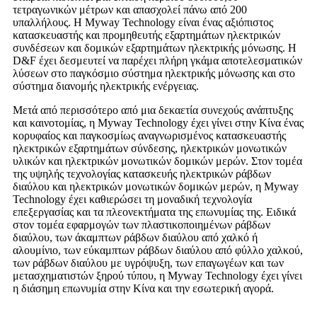
τετραγωνικών μέτρων και απασχολεί πάνω από 200
υπαλλήλους. Η Myway Technology είναι ένας αξιόπιστος
κατασκευαστής και προμηθευτής εξαρτημάτων ηλεκτρικών
συνδέσεων και δομικών εξαρτημάτων ηλεκτρικής μόνωσης. Η
D&F έχει δεσμευτεί να παρέχει πλήρη γκάμα αποτελεσματικών
λύσεων στο παγκόσμιο σύστημα ηλεκτρικής μόνωσης και στο
σύστημα διανομής ηλεκτρικής ενέργειας.
Μετά από περισσότερο από μια δεκαετία συνεχούς ανάπτυξης
και καινοτομίας, η Myway Technology έχει γίνει στην Κίνα ένας
κορυφαίος και παγκοσμίως αναγνωρισμένος κατασκευαστής
ηλεκτρικών εξαρτημάτων σύνδεσης, ηλεκτρικών μονωτικών
υλικών και ηλεκτρικών μονωτικών δομικών μερών. Στον τομέα
της υψηλής τεχνολογίας κατασκευής ηλεκτρικών ράβδων
διαύλου και ηλεκτρικών μονωτικών δομικών μερών, η Myway
Technology έχει καθιερώσει τη μοναδική τεχνολογία
επεξεργασίας και τα πλεονεκτήματα της επωνυμίας της. Ειδικά
στον τομέα εφαρμογών των πλαστικοποιημένων ράβδων
διαύλου, των άκαμπτων ράβδων διαύλου από χαλκό ή
αλουμίνιο, των εύκαμπτων ράβδων διαύλου από φύλλο χαλκού,
των ράβδων διαύλου με υγρόψυξη, των επαγωγέων και των
μετασχηματιστών ξηρού τύπου, η Myway Technology έχει γίνει
η διάσημη επωνυμία στην Κίνα και την εσωτερική αγορά.