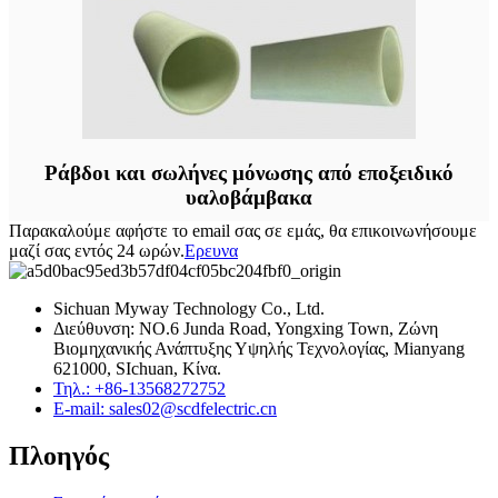
Ράβδοι και σωλήνες μόνωσης από εποξειδικό
υαλοβάμβακα
Παρακαλούμε αφήστε το email σας σε εμάς, θα επικοινωνήσουμε
μαζί σας εντός 24 ωρών.
Ερευνα
Sichuan Myway Technology Co., Ltd.
Διεύθυνση: NO.6 Junda Road, Yongxing Town, Ζώνη
Βιομηχανικής Ανάπτυξης Υψηλής Τεχνολογίας, Mianyang
621000, SIchuan, Κίνα.
Τηλ.: +86-13568272752
E-mail: sales02@scdfelectric.cn
Πλοηγός