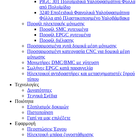
PIGC 301 Πολυϊμιδικά Υαλοϋφασμάτινα Φύλλα
από Πολυϊμίδιο
3240 Εποξειδικά Φαινολικά Υαλοϋφασμάτινα
Φύλλα από Πλαστικοποιημένο Υαλοβάμβακα
Προφίλ ηλεκτρικής μόνωσης
Προφίλ SMC χυτευμένα
Προφίλ EPGC χυτευμένα
Προφίλ διέλασης
Προσαρμοσμένα χυτά δομικά μέρη μόνωσης
Προσαρμοσμένη κατεργασία CNC για δομικά μέρη
μόνωσης
Μονωτήρες DMC/BMC με χύτευση
Σωλήνες EPGC κατά παραγγελία
Ηλεκτρικοί αντιδραστήρες και μετασχηματιστές ξηρού
τύπου
Τεχνολογίες
Δυνατότητες
Τεχνικά Σχέδια
Ποιότητα
Εξοπλισμός δοκιμών
Πιστοποίηση
Γιατί να μας επιλέξετε
Εφαρμογή
Περιπτώσεις Έργου
Ηλεκτρική μπάρα ζυγοστάθμισης