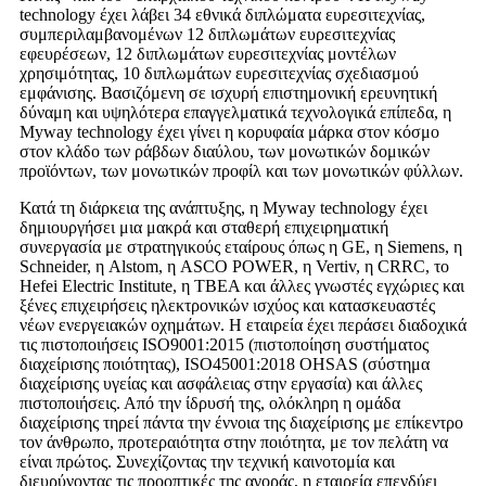
technology έχει λάβει 34 εθνικά διπλώματα ευρεσιτεχνίας,
συμπεριλαμβανομένων 12 διπλωμάτων ευρεσιτεχνίας
εφευρέσεων, 12 διπλωμάτων ευρεσιτεχνίας μοντέλων
χρησιμότητας, 10 διπλωμάτων ευρεσιτεχνίας σχεδιασμού
εμφάνισης. Βασιζόμενη σε ισχυρή επιστημονική ερευνητική
δύναμη και υψηλότερα επαγγελματικά τεχνολογικά επίπεδα, η
Myway technology έχει γίνει η κορυφαία μάρκα στον κόσμο
στον κλάδο των ράβδων διαύλου, των μονωτικών δομικών
προϊόντων, των μονωτικών προφίλ και των μονωτικών φύλλων.
Κατά τη διάρκεια της ανάπτυξης, η Myway technology έχει
δημιουργήσει μια μακρά και σταθερή επιχειρηματική
συνεργασία με στρατηγικούς εταίρους όπως η GE, η Siemens, η
Schneider, η Alstom, η ASCO POWER, η Vertiv, η CRRC, το
Hefei Electric Institute, η TBEA και άλλες γνωστές εγχώριες και
ξένες επιχειρήσεις ηλεκτρονικών ισχύος και κατασκευαστές
νέων ενεργειακών οχημάτων. Η εταιρεία έχει περάσει διαδοχικά
τις πιστοποιήσεις ISO9001:2015 (πιστοποίηση συστήματος
διαχείρισης ποιότητας), ISO45001:2018 OHSAS (σύστημα
διαχείρισης υγείας και ασφάλειας στην εργασία) και άλλες
πιστοποιήσεις. Από την ίδρυσή της, ολόκληρη η ομάδα
διαχείρισης τηρεί πάντα την έννοια της διαχείρισης με επίκεντρο
τον άνθρωπο, προτεραιότητα στην ποιότητα, με τον πελάτη να
είναι πρώτος. Συνεχίζοντας την τεχνική καινοτομία και
διευρύνοντας τις προοπτικές της αγοράς, η εταιρεία επενδύει