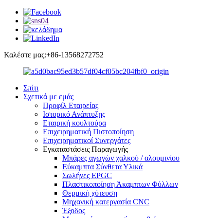
Καλέστε μας:+86-13568272752
Σπίτι
Σχετικά με εμάς
Προφίλ Εταιρείας
Ιστορικό Ανάπτυξης
Εταιρική κουλτούρα
Επιχειρηματική Πιστοποίηση
Επιχειρηματικοί Συνεργάτες
Εγκαταστάσεις Παραγωγής
Μπάρες αγωγών χαλκού / αλουμινίου
Εύκαμπτα Σύνθετα Υλικά
Σωλήνες EPGC
Πλαστικοποίηση Άκαμπτων Φύλλων
Θερμική χύτευση
Μηχανική κατεργασία CNC
Έξοδος