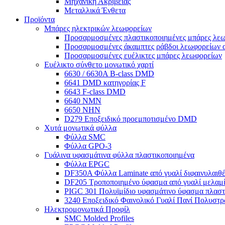
Μηχανική Ακριβείας
Μεταλλικά Ένθετα
Προϊόντα
Μπάρες ηλεκτρικών λεωφορείων
Προσαρμοσμένες πλαστικοποιημένες μπάρες λε
Προσαρμοσμένες άκαμπτες ράβδοι λεωφορείων α
Προσαρμοσμένες ευέλικτες μπάρες λεωφορείων
Ευέλικτο σύνθετο μονωτικό χαρτί
6630 / 6630A B-class DMD
6641 DMD κατηγορίας F
6643 F-class DMD
6640 NMN
6650 NHN
D279 Εποξειδικό προεμποτισμένο DMD
Χυτά μονωτικά φύλλα
Φύλλα SMC
Φύλλα GPO-3
Γυάλινα υφασμάτινα φύλλα πλαστικοποιημένα
Φύλλα EPGC
DF350A Φύλλα Laminate από γυαλί διφαινυλαιθ
DF205 Τροποποιημένο ύφασμα από γυαλί μελαμί
PIGC 301 Πολυϊμίδιο υφασμάτινο ύφασμα πλαστ
3240 Εποξειδικό Φαινολικό Γυαλί Πανί Πολυστ
Ηλεκτρομονωτικά Προφίλ
SMC Molded Profiles