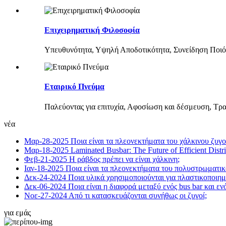
Επιχειρηματική Φιλοσοφία
Υπευθυνότητα, Υψηλή Αποδοτικότητα, Συνείδηση ​​Ποιό
Εταιρικό Πνεύμα
Παλεύοντας για επιτυχία, Αφοσίωση και δέσμευση, Τρα
νέα
Μαρ-28-2025
Ποια είναι τα πλεονεκτήματα του χάλκινου ζυγο
Μαρ-18-2025
Laminated Busbar: The Future of Efficient Distr
Φεβ-21-2025
Η ράβδος πρέπει να είναι χάλκινη;
Ιαν-18-2025
Ποια είναι τα πλεονεκτήματα του πολυστρωματικ
Δεκ-24-2024
Ποια υλικά χρησιμοποιούνται για πλαστικοποιημ
Δεκ-06-2024
Ποια είναι η διαφορά μεταξύ ενός bus bar και εν
Νοε-27-2024
Από τι κατασκευάζονται συνήθως οι ζυγοί;
για εμάς