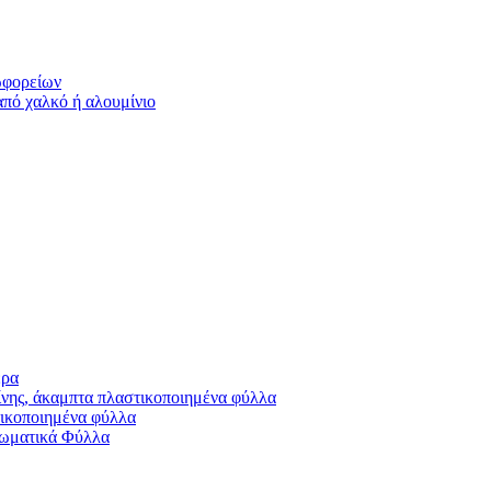
ωφορείων
πό χαλκό ή αλουμίνιο
έρα
νης, άκαμπτα πλαστικοποιημένα φύλλα
ικοποιημένα φύλλα
ρωματικά Φύλλα