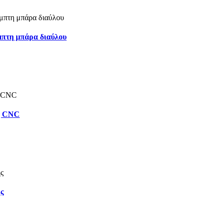
μπτη μπάρα διαύλου
ς CNC
ς