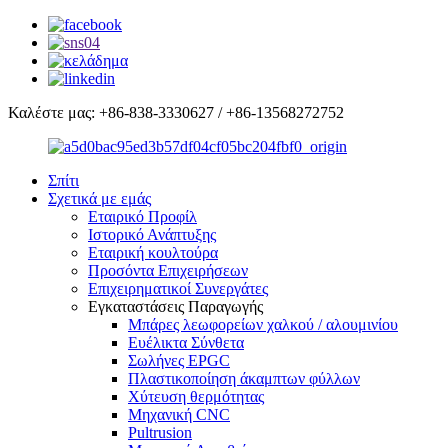
Καλέστε μας: +86-838-3330627 / +86-13568272752
Σπίτι
Σχετικά με εμάς
Εταιρικό Προφίλ
Ιστορικό Ανάπτυξης
Εταιρική κουλτούρα
Προσόντα Επιχειρήσεων
Επιχειρηματικοί Συνεργάτες
Εγκαταστάσεις Παραγωγής
Μπάρες λεωφορείων χαλκού / αλουμινίου
Ευέλικτα Σύνθετα
Σωλήνες EPGC
Πλαστικοποίηση άκαμπτων φύλλων
Χύτευση θερμότητας
Μηχανική CNC
Pultrusion