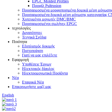
EPGC Molded Profiles
Προφίλ Pultrusion
Προσαρμοσμένα μορφοποιημένα δομικά μέρη μόνωση
Προσαρμοσμένα δομικά μέρη μόνωσης κατεργασίας 
Χυτευμένοι μονωτές DMC/BMC
Προσαρμοσμένοι σωλήνες EPGC
τεχνολογίες
Δυνατότητες
Τεχνικά Σχέδια
Ποιότητα
Εξοπλισμός δοκιμής
Πιστοποίηση
Γιατί να μας επιλέξετε
Εφαρμογή
Υποθέσεις Έργων
Ηλεκτρικός δίαυλος
Ηλεκτρομονωτικά Προϊόντα
Νέα
Εταιρικά Νέα
Επικοινωνήστε μαζί μας
English