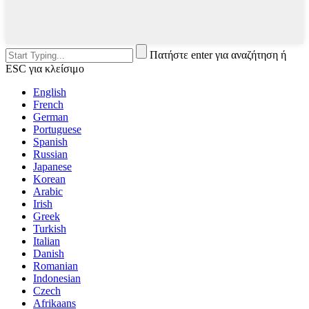
Πατήστε enter για αναζήτηση ή
ESC για κλείσιμο
English
French
German
Portuguese
Spanish
Russian
Japanese
Korean
Arabic
Irish
Greek
Turkish
Italian
Danish
Romanian
Indonesian
Czech
Afrikaans