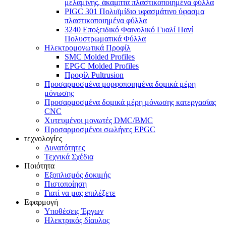
μελαμίνης, άκαμπτα πλαστικοποιημένα φύλλα
PIGC 301 Πολυϊμίδιο υφασμάτινο ύφασμα
πλαστικοποιημένα φύλλα
3240 Εποξειδικό Φαινολικό Γυαλί Πανί
Πολυστρωματικά Φύλλα
Ηλεκτρομονωτικά Προφίλ
SMC Molded Profiles
EPGC Molded Profiles
Προφίλ Pultrusion
Προσαρμοσμένα μορφοποιημένα δομικά μέρη
μόνωσης
Προσαρμοσμένα δομικά μέρη μόνωσης κατεργασίας
CNC
Χυτευμένοι μονωτές DMC/BMC
Προσαρμοσμένοι σωλήνες EPGC
τεχνολογίες
Δυνατότητες
Τεχνικά Σχέδια
Ποιότητα
Εξοπλισμός δοκιμής
Πιστοποίηση
Γιατί να μας επιλέξετε
Εφαρμογή
Υποθέσεις Έργων
Ηλεκτρικός δίαυλος