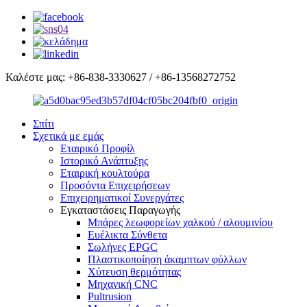
Καλέστε μας: +86-838-3330627 / +86-13568272752
Σπίτι
Σχετικά με εμάς
Εταιρικό Προφίλ
Ιστορικό Ανάπτυξης
Εταιρική κουλτούρα
Προσόντα Επιχειρήσεων
Επιχειρηματικοί Συνεργάτες
Εγκαταστάσεις Παραγωγής
Μπάρες λεωφορείων χαλκού / αλουμινίου
Ευέλικτα Σύνθετα
Σωλήνες EPGC
Πλαστικοποίηση άκαμπτων φύλλων
Χύτευση θερμότητας
Μηχανική CNC
Pultrusion