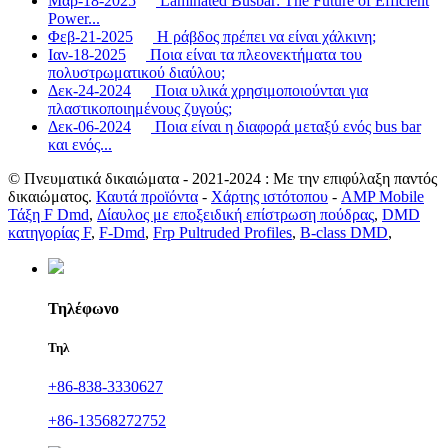
Μαρ-18-2025
Laminated Busbar: The Future of Efficient
Power...
Φεβ-21-2025
Η ράβδος πρέπει να είναι χάλκινη;
Ιαν-18-2025
Ποια είναι τα πλεονεκτήματα του
πολυστρωματικού διαύλου;
Δεκ-24-2024
Ποια υλικά χρησιμοποιούνται για
πλαστικοποιημένους ζυγούς;
Δεκ-06-2024
Ποια είναι η διαφορά μεταξύ ενός bus bar
και ενός...
© Πνευματικά δικαιώματα - 2021-2024 : Με την επιφύλαξη παντός
δικαιώματος.
Καυτά προϊόντα
-
Χάρτης ιστότοπου
-
AMP Mobile
Τάξη F Dmd
,
Δίαυλος με εποξειδική επίστρωση πούδρας
,
DMD
κατηγορίας F
,
F-Dmd
,
Frp Pultruded Profiles
,
B-class DMD
,
Τηλέφωνο
Τηλ
+86-838-3330627
+86-13568272752