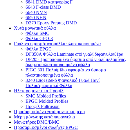
6641 DMD κατηγορίας F
6643 F-class DMD
6640 NMN
6650 NHN
D279 Epoxy Prepreg DMD
Χυτά μονωτικά φύλλα
Φύλλα SMC
Φύλλα GPO-3
Γυάλινα υφασμάτινα φύλλα πλαστικοποιημένα
Φύλλα EPGC
DF350A Φύλλα Laminate από γυαλί διφαινυλαιθέρα
DF205 Τροποποιημένο ύφασμα από γυαλί μελαμίνης,
άκαμπτα πλαστικοποιημένα φύλλα
PIGC 301 Πολυϊμίδιο υφασμάτινο ύφασμα
πλαστικοποιημένα φύλλα
3240 Εποξειδικό Φαινολικό Γυαλί Πανί
Πολυστρωματικά Φύλλα
Ηλεκτρομονωτικά Προφίλ
SMC Molded Profiles
EPGC Molded Profiles
Προφίλ Pultrusion
Προσαρμοσμένα χυτά μονωτικά μέρη
Μέρη μόνωσης κατά παραγγελία
Μονωτήρες DMC/BMC
Προσαρμοσμένοι σωλήνες EPGC