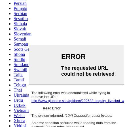
Persian
Punjabi
Serbian
Sesotho
Sinhala
Slovak
Slovenian
Somali
Samoan
Scots Gaelic
Shona
Sindhi
Sundanese
Swahili
Tajik
Tamil
Telugu
Thai
Ukrainian
Urdu
Uzbek
Vietnamese
Welsh
Xhosa
Yiddish