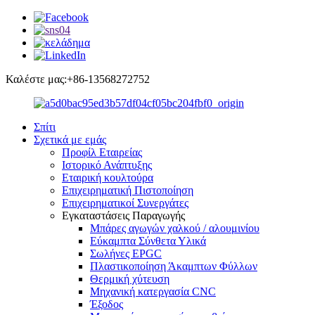
Καλέστε μας:+86-13568272752
Σπίτι
Σχετικά με εμάς
Προφίλ Εταιρείας
Ιστορικό Ανάπτυξης
Εταιρική κουλτούρα
Επιχειρηματική Πιστοποίηση
Επιχειρηματικοί Συνεργάτες
Εγκαταστάσεις Παραγωγής
Μπάρες αγωγών χαλκού / αλουμινίου
Εύκαμπτα Σύνθετα Υλικά
Σωλήνες EPGC
Πλαστικοποίηση Άκαμπτων Φύλλων
Θερμική χύτευση
Μηχανική κατεργασία CNC
Έξοδος