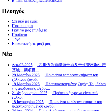
E-mail: sales02@scdfelectric.cn
Πλοηγός
Σχετικά με εμάς
Πιστοποίηση
Γιατί να μας επιλέξετε
Προϊόντα
Έργα
Επικοινωνήστε μαζί μας
Νέα
Δεκ-02-2025
四川迈为新能源母排及干式变压器生产
基地一期项目...
28 Μαρτίου 2025
Ποια είναι τα πλεονεκτήματα του
χάλκινου ζυγού;
18 Μαρτίου 2025
Πλαστικοποιημένος ζυγός: Το μέλλον
της αποδοτικής ισχύος...
21 Φεβρουαρίου 2025
Πρέπει ο ζυγός να είναι από
χαλκό;
18 Ιανουαρίου 2025
Ποια είναι τα πλεονεκτήματα του
πλαστικοποιημένου ζυγού;
24 Δεκ. 2024
Ποια υλικά χρησιμοποιούνται για τους