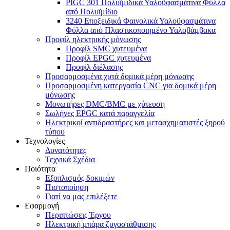
PIGC 301 Πολυϊμιδικά Υαλοϋφασμάτινα Φύλλα
από Πολυϊμίδιο
3240 Εποξειδικά Φαινολικά Υαλοϋφασμάτινα
Φύλλα από Πλαστικοποιημένο Υαλοβάμβακα
Προφίλ ηλεκτρικής μόνωσης
Προφίλ SMC χυτευμένα
Προφίλ EPGC χυτευμένα
Προφίλ διέλασης
Προσαρμοσμένα χυτά δομικά μέρη μόνωσης
Προσαρμοσμένη κατεργασία CNC για δομικά μέρη
μόνωσης
Μονωτήρες DMC/BMC με χύτευση
Σωλήνες EPGC κατά παραγγελία
Ηλεκτρικοί αντιδραστήρες και μετασχηματιστές ξηρού
τύπου
Τεχνολογίες
Δυνατότητες
Τεχνικά Σχέδια
Ποιότητα
Εξοπλισμός δοκιμών
Πιστοποίηση
Γιατί να μας επιλέξετε
Εφαρμογή
Περιπτώσεις Έργου
Ηλεκτρική μπάρα ζυγοστάθμισης