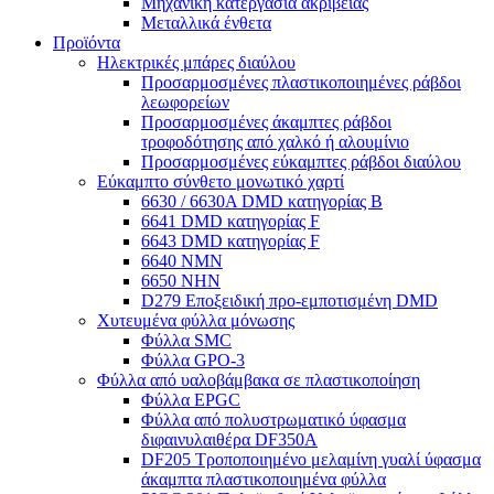
Μηχανική κατεργασία ακριβείας
Μεταλλικά ένθετα
Προϊόντα
Ηλεκτρικές μπάρες διαύλου
Προσαρμοσμένες πλαστικοποιημένες ράβδοι
λεωφορείων
Προσαρμοσμένες άκαμπτες ράβδοι
τροφοδότησης από χαλκό ή αλουμίνιο
Προσαρμοσμένες εύκαμπτες ράβδοι διαύλου
Εύκαμπτο σύνθετο μονωτικό χαρτί
6630 / 6630A DMD κατηγορίας Β
6641 DMD κατηγορίας F
6643 DMD κατηγορίας F
6640 ΝΜΝ
6650 NHN
D279 Εποξειδική προ-εμποτισμένη DMD
Χυτευμένα φύλλα μόνωσης
Φύλλα SMC
Φύλλα GPO-3
Φύλλα από υαλοβάμβακα σε πλαστικοποίηση
Φύλλα EPGC
Φύλλα από πολυστρωματικό ύφασμα
διφαινυλαιθέρα DF350A
DF205 Τροποποιημένο μελαμίνη γυαλί ύφασμα
άκαμπτα πλαστικοποιημένα φύλλα